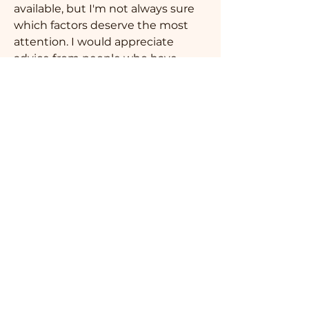
available, but I'm not always sure 
which factors deserve the most 
attention. I would appreciate 
advice from people who have 
already compared different 
services. What features make a 
platform trustworthy? What 
details should beginners check 
グループについて
before making a choice? Your 
Welcome to the group! You can
experience would help me make a 
connect with other members, ge
...
more informed decision.
続きを読む
0
1
47
メンバー
prashantddkpat
フォロー
prashantddkpat
Костя Кривошея
shivanshth124
フォロー
29 日前
shivanshth124
How Basketball Inspires Sports
aggarwaltraders966
フォロー
aggarwaltraders966
Analytics Enthusiasts to