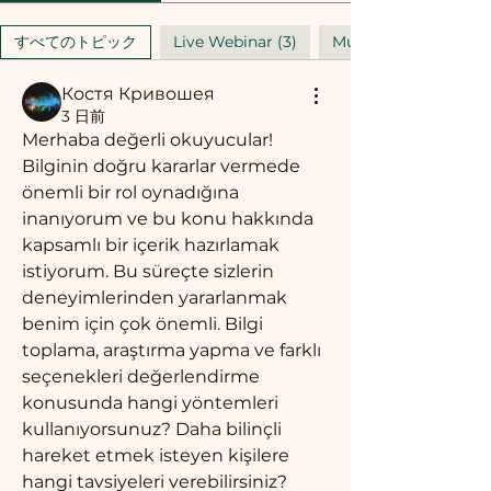
すべてのトピック
Live Webinar (3)
Mushroom Buyers Le
Костя Кривошея
3 日前
Merhaba değerli okuyucular! 
Bilginin doğru kararlar vermede 
önemli bir rol oynadığına 
inanıyorum ve bu konu hakkında 
kapsamlı bir içerik hazırlamak 
istiyorum. Bu süreçte sizlerin 
deneyimlerinden yararlanmak 
benim için çok önemli. Bilgi 
toplama, araştırma yapma ve farklı 
seçenekleri değerlendirme 
konusunda hangi yöntemleri 
kullanıyorsunuz? Daha bilinçli 
hareket etmek isteyen kişilere 
hangi tavsiyeleri verebilirsiniz? 