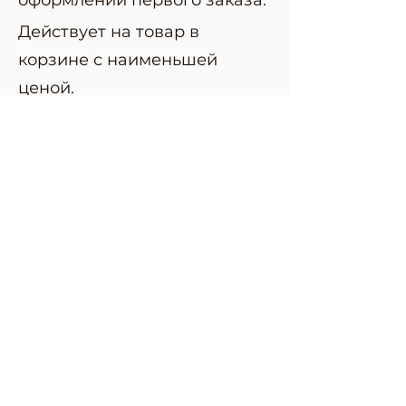
Действует на товар в
корзине с наименьшей
ценой.
Получить бонус
For any query reach out to us on
+9173639 70073
Email us on: