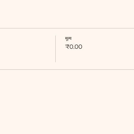
मूल्य
₹0.00