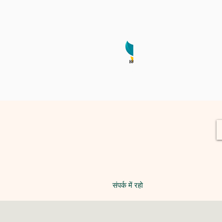
व
संपर्क में रहो